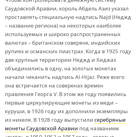
Саудовской Аравии, король Абдель Азиз указал
проставлять специальную надпись Najd (Неджд
– название региона) на некоторых наиболее
используемых и широко распространенных
валютах – британском соверене, индийских
рупиях и османских пиастрах. Когда в 1925 году
две крупные территории Неджд и Хиджаз
объединились в одну, на золотых монетах
начали чеканить надпись Al-Hijaz. Реже всего
она встречается на соверенах времен
правления Георга V. В этом же году появились
первые циркулирующие монеты из меди –
куруши, в 1926 году их дополнили экземпляры
из никеля. В 1928 году выпустили
серебряные
монеты Саудовской Аравии
под названием
«риял», в 1950-1952 и 1957 году – золотые